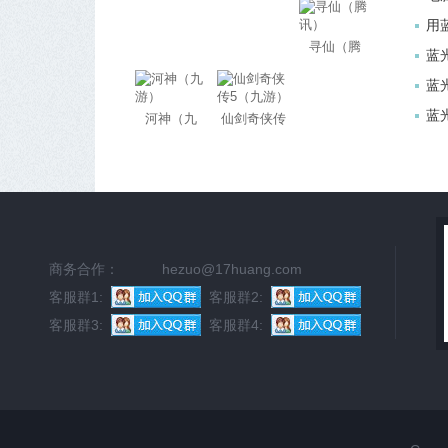
（腾讯）
猎龙（九
来（腾讯）
程
用
游）
寻仙（腾
的
蓝
讯）
决
蓝
蓝
河神（九
仙剑奇侠传
游）
5（九游）
商务合作：
hezuo@17huang.com
客服群1:
客服群2:
客服群3:
客服群4: