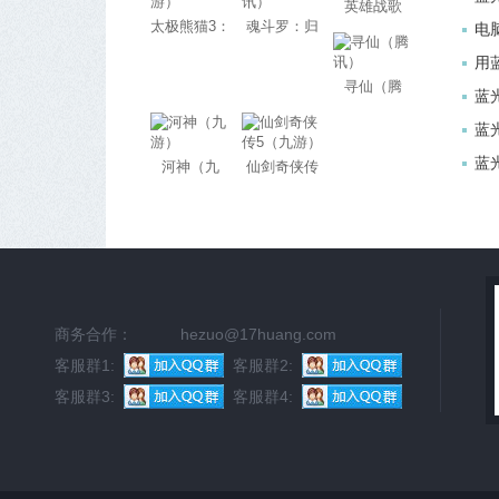
英雄战歌
太极熊猫3：
魂斗罗：归
电
（腾讯）
猎龙（九
来（腾讯）
程
用
游）
寻仙（腾
的
蓝
讯）
决
蓝
蓝
河神（九
仙剑奇侠传
游）
5（九游）
商务合作：
hezuo@17huang.com
客服群1:
客服群2:
客服群3:
客服群4: