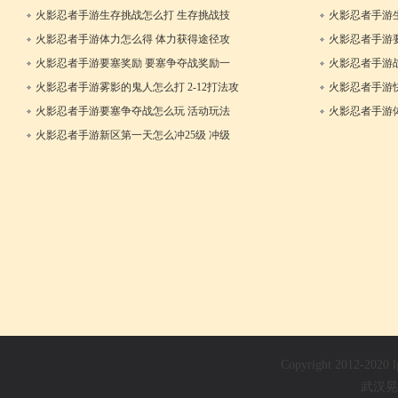
18日
比分析
略
火影忍者手游生存挑战怎么打 生存挑战技
火影忍者手游
19日
巧攻略
巧攻略
火影忍者手游体力怎么得 体力获得途径攻
火影忍者手游
12日
略
览
火影忍者手游要塞奖励 要塞争夺战奖励一
火影忍者手游
11日
览
略
火影忍者手游雾影的鬼人怎么打 2-12打法攻
火影忍者手游
16日
略
火影忍者手游要塞争夺战怎么玩 活动玩法
火影忍者手游
13日
攻略
略
火影忍者手游新区第一天怎么冲25级 冲级
13日
攻略
18日
Copyright 2012-202
武汉晃