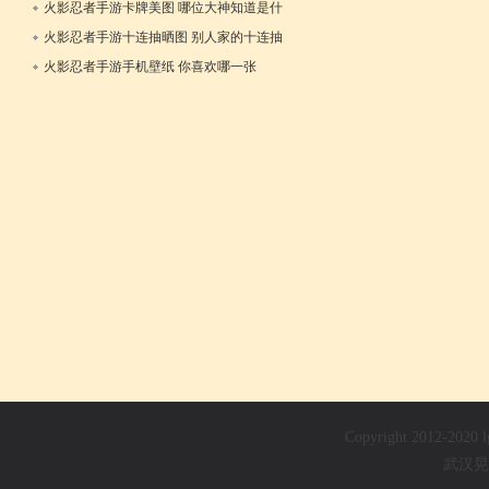
传
火影忍者手游卡牌美图 哪位大神知道是什
14日
么游戏
火影忍者手游十连抽晒图 别人家的十连抽
12日
12日
火影忍者手游手机壁纸 你喜欢哪一张
12日
Copyright 2012-202
武汉晃