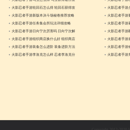
略
析
火影忍者手游轮回石怎么得 轮回石获得攻
火影忍者手游
27日
略
析
火影忍者手游新版本决斗场秘卷推荐攻略
火影忍者手游
29日
10日
览
火影忍者手游任务集会所玩法详细攻略
火影忍者手游雾
04日
略
火影忍者手游日向宁次厉害吗 日向宁次解
火影忍者手游
析
析
火影忍者手游组织商店换什么好 组织商店
火影忍者手游
23日
兑换心得
攻略
火影忍者手游装备怎么进阶 装备进阶方法
火影忍者手游
28日
24日
火影忍者手游李洛克怎么样 忍者李洛克分
火影忍者手游
析
析
11日
Copyright 2012-202