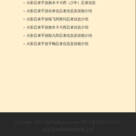
1日
12日
火影忍者手游旗木卡卡西（少年）忍者信息
介绍
火影忍者手游自来也忍者信息及技能介绍
7日
17日
1日
11日
火影忍者手游猿飞阿斯玛忍者信息介绍
1日
11日
火影忍者手游旗木卡卡西忍者信息介绍
2日
12日
火影忍者手游勘九郎忍者信息及技能介绍
11日
火影忍者手游手鞠忍者信息及技能介绍
0日
1日
11日
Copyright 2012-2020 lgshouyou.com 鄂ICP备15000220号-1
武汉晃游网络科技有限公司