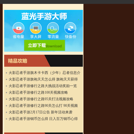
火影忍者手游旗木卡卡西（少年）忍者信息介
绍
火影忍者手游旗袍天天怎么得 旗袍天天获得
方法
火影忍者手游修行之路大挑战活动奖励一览
火影忍者手游修行之路100关视频攻略
火影忍者手游修行之路95关打法视频攻略
火影忍者手游修行之路90关怎么打 90关视频
攻略
火影忍者手游2月17日公告 新年活动来袭
火影忍者手游铜币怎么得 日入百万铜币心得
攻略