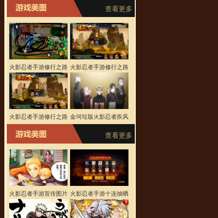
查看更多
火影忍者手游修行之路
火影忍者手游修行之路
100关视频攻略
95关打法视频攻略
火影忍者手游修行之路
金坷垃版火影忍者疾风
90关怎么打 90关视频
传OP6《Sign》
查看更多
攻略
火影忍者手游宣传图片
火影忍者手游十连抽晒
看看那些搞怪的宣传
图 别人家的十连抽