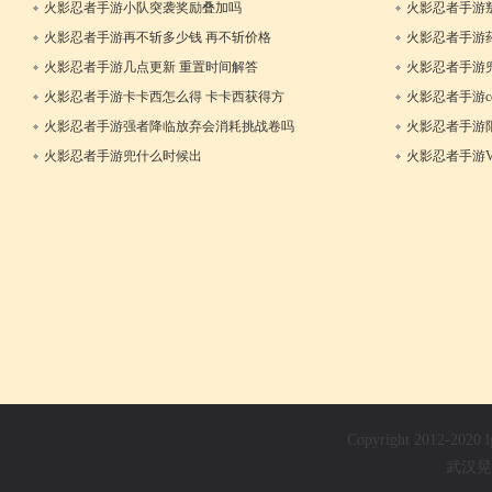
19日
01日
火影忍者手游小队突袭奖励叠加吗
火影忍者手游
15日
间
火影忍者手游再不斩多少钱 再不斩价格
火影忍者手游
17日
火影忍者手游几点更新 重置时间解答
火影忍者手游
17日
火影忍者手游卡卡西怎么得 卡卡西获得方
火影忍者手游cd
法
火影忍者手游强者降临放弃会消耗挑战卷吗
火影忍者手游
11日
15日
火影忍者手游兜什么时候出
火影忍者手游VI
25日
Copyright 2012-202
武汉晃