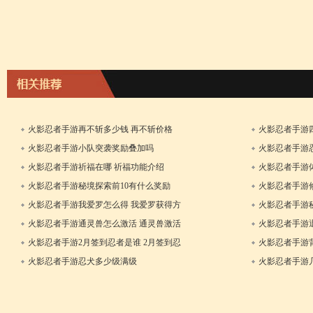
火影忍者手游再不斩多少钱 再不斩价格
火影忍者手游
17日
火影忍者手游小队突袭奖励叠加吗
火影忍者手游
15日
火影忍者手游祈福在哪 祈福功能介绍
火影忍者手游
13日
火影忍者手游秘境探索前10有什么奖励
火影忍者手游修
29日
法
火影忍者手游我爱罗怎么得 我爱罗获得方
火影忍者手游
法
火影忍者手游通灵兽怎么激活 通灵兽激活
火影忍者手游
11日
方法
火影忍者手游2月签到忍者是谁 2月签到忍
火影忍者手游
19日
者介绍
火影忍者手游忍犬多少级满级
火影忍者手游
29日
13日