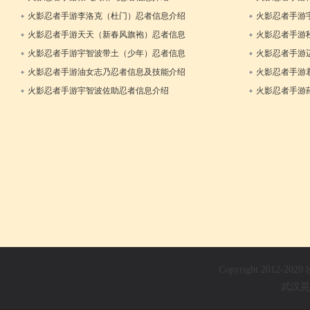
11日
火影忍者手游李洛克（杜门）忍者信息介绍
火影忍者手游
21日
介绍
火影忍者手游天天（新春风旗袍）忍者信息
火影忍者手游
介绍
火影忍者手游宇智波带土（少年）忍者信息
火影忍者手游
09日
介绍
火影忍者手游油女志乃忍者信息及技能介绍
火影忍者手游
30日
12日
火影忍者手游宇智波佐助忍者信息介绍
火影忍者手游
12日
Copyright 2012-202
武汉晃